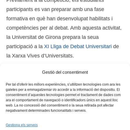
Prèviament a la competició, els estudiants
participants es van preparar amb una fase
formativa en què han desenvolupat habilitats i
competències per al debat. Amb aquesta activitat,
la Universitat de Girona prepara la seua
participació a la
XI Lliga de Debat Universitari
de
la Xarxa Vives d’Universitats.
Gestió del consentiment
Tags:
alumnes
,
competició
,
Lliga de Debat
,
regió Vives
Per tal d'oferir les millors experiències, s’utilitzen tecnologies com ara les
galetes per a emmagatzemar i/o accedir a la informació del dispositiu. El
consentiment d’aquestes tecnologies permet el tractament de dades com
ara el comportament de navegació o identificadors únics en aquest lloc
web. La no concessió del consentiment o la seua retirada pot afectar
negativament determinades funcionalitats i serveis.
Gestiona els serveis