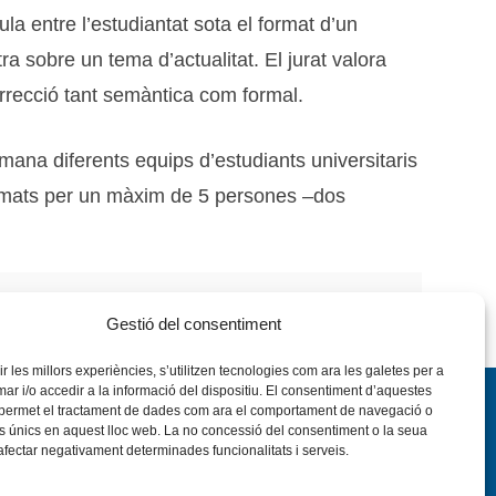
la entre l’estudiantat sota el format d’un
a sobre un tema d’actualitat. El jurat valora
correcció tant semàntica com formal.
mana diferents equips d’estudiants universitaris
formats per un màxim de 5 persones –dos
Gestió del consentiment
rir les millors experiències, s’utilitzen tecnologies com ara les galetes per a
 i/o accedir a la informació del dispositiu. El consentiment d’aquestes
 permet el tractament de dades com ara el comportament de navegació o
rs únics en aquest lloc web. La no concessió del consentiment o la seua
 afectar negativament determinades funcionalitats i serveis.