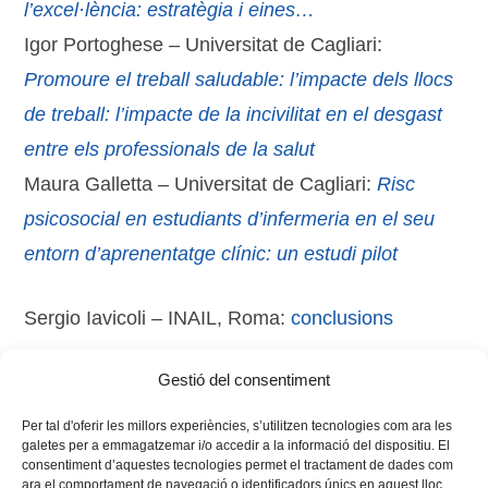
l’excel·lència: estratègia i eines…
Igor Portoghese – Universitat de Cagliari:
Promoure el treball saludable: l’impacte dels llocs
de treball: l’impacte de la incivilitat en el desgast
entre els professionals de la salut
Maura Galletta – Universitat de Cagliari:
Risc
psicosocial en estudiants d’infermeria en el seu
entorn d’aprenentatge clínic: un estudi pilot
Sergio Iavicoli – INAIL, Roma:
conclusions
Gestió del consentiment
Tags:
materials
,
Sàsser
,
simposi
Per tal d'oferir les millors experiències, s’utilitzen tecnologies com ara les
galetes per a emmagatzemar i/o accedir a la informació del dispositiu. El
consentiment d’aquestes tecnologies permet el tractament de dades com
ara el comportament de navegació o identificadors únics en aquest lloc