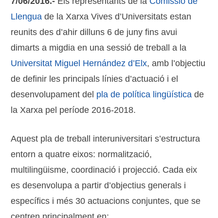
7/06/2016.-
Els representants de la
Comissió de
Llengua
de la Xarxa Vives d’Universitats estan
reunits des d’ahir dilluns 6 de juny fins avui
dimarts a migdia en una sessió de treball a la
Universitat Miguel Hernández d’Elx
, amb l’objectiu
de definir les principals línies d’actuació i el
desenvolupament del
pla de política lingüística
de
la Xarxa pel període 2016-2018.
Aquest pla de treball interuniversitari s’estructura
entorn a quatre eixos: normalització,
multilingüisme, coordinació i projecció. Cada eix
es desenvolupa a partir d’objectius generals i
específics i més 30 actuacions conjuntes, que se
centren principalment en: