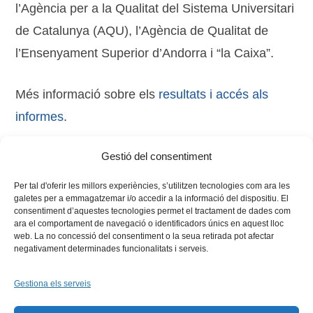
l’Agència per a la Qualitat del Sistema Universitari
de Catalunya (AQU), l’Agència de Qualitat de
l’Ensenyament Superior d’Andorra i “la Caixa”.
Més informació sobre els
resultats i accés als
informes
.
Gestió del consentiment
Tags:
Via Universitària
Per tal d'oferir les millors experiències, s’utilitzen tecnologies com ara les
galetes per a emmagatzemar i/o accedir a la informació del dispositiu. El
consentiment d’aquestes tecnologies permet el tractament de dades com
ara el comportament de navegació o identificadors únics en aquest lloc
web. La no concessió del consentiment o la seua retirada pot afectar
negativament determinades funcionalitats i serveis.
Gestiona els serveis
Facebook
X
Bluesky
Tiktok
LinkedIn
YouTu