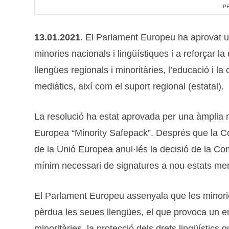
PR
13.01.2021
. El Parlament Europeu ha aprovat u
minories nacionals i lingüístiques i a reforçar la
llengües regionals i minoritàries, l’educació i la c
mediàtics, així com el suport regional (estatal).
La resolució ha estat aprovada per una àmplia m
Europea “Minority Safepack”. Després que la Com
de la Unió Europea anul·lés la decisió de la Com
mínim necessari de signatures a nou estats me
El Parlament Europeu assenyala que les minories
pèrdua les seues llengües, el que provoca un emp
minoritàries, la protecció dels drets lingüístics