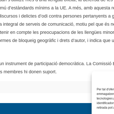
mú d’estàndards mínims a la UE. A més, amb aquesta re
scursos i delictes d’odi contra persones pertanyents a g
a integral de serveis de comunicació, motiu pel que és 
enir en compte les preocupacions de les llengües minorit
ormes de bloqueig geogràfic i drets d’autor, i indica qu
un instrument de participació democràtica. La Comissió 
ts membres hi donen suport.
Per tal d'ofe
emmagatzemar
tecnologies
identificado
retirada pot