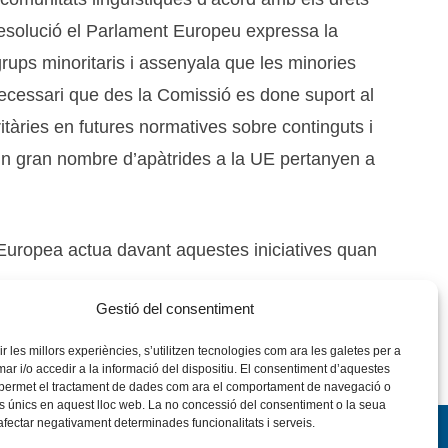
solució el Parlament Europeu expressa la
rups minoritaris i assenyala que les minories
necessari que des la Comissió es done suport al
àries en futures normatives sobre continguts i
e un gran nombre d’apàtrides a la UE pertanyen a
Europea actua davant aquestes iniciatives quan
Gestió del consentiment
rir les millors experiències, s’utilitzen tecnologies com ara les galetes per a
 i/o accedir a la informació del dispositiu. El consentiment d’aquestes
 permet el tractament de dades com ara el comportament de navegació o
rs únics en aquest lloc web. La no concessió del consentiment o la seua
 afectar negativament determinades funcionalitats i serveis.