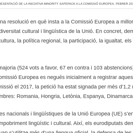
ESENTACIÓ DE LA INICIATIVA MINORITY SAFEPACK A LA COMISSIÓ EUROPEA. FEBRER 20
na resolució en què insta a la Comissió Europea a millor
 diversitat cultural i lingüística de la Unió. En concret, 
ultura, la política regional, la participació, la igualtat, e
ajoria (524 vots a favor, 67 en contra i 103 abstencions
issió Europea es negués inicialment a registrar aquesta 
issió el 2017, la petició ha estat signada per més d’1,2 
mbres: Romania, Hongria, Letònia, Espanya, Dinamarca, E
 nacionals i lingüístiques de la Unió Europea (UE) s’enf
obriment lingüístic i cultural. Així, els eurodiputats d
 quan s’utilitze més d’una llengua oficial, la defensa de l