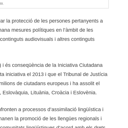
20.
ar la protecció de les persones pertanyents a
demana mesures polítiques en l’àmbit de les
ls continguts audiovisuals i altres continguts
) i és conseqüència de la Iniciativa Ciutadana
iniciativa el 2013 i que el Tribunal de Justícia
milions de ciutadans europeus i ha assolit el
slovàquia, Lituània, Croàcia i Eslovènia.
ronten a processos d’assimilació lingüística i
emanen la promoció de les llengües regionals i
es comunitats lingüístiques d’acord amb els drets