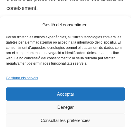
coneixement.
Gestió del consentiment
Tags:
català
,
Llengua
,
premi
,
regió Vives
Per tal d'oferir les millors experiències, s’utilitzen tecnologies com ara les
galetes per a emmagatzemar i/o accedir a la informació del dispositiu. El
consentiment d’aquestes tecnologies permet el tractament de dades com
ara el comportament de navegació o identificadors únics en aquest lloc
web. La no concessió del consentiment o la seua retirada pot afectar
negativament determinades funcionalitats i serveis.
Gestiona els serveis
Facebook
X
Bluesky
Tiktok
LinkedIn
YouTu
Acceptar
Instagram
Flickr
INICI
QUI SOM
PROGRAMES
DESENVOLUPAMENT SOSTENIBLE
TRANSPARÈNCIA
Denegar
MAPA DEL WEB
AVÍS LEGAL
PRIVADESA
CONTACTE
Copyright © 2026 -
Xarxa Vives d'Universitats
Consultar les preferències