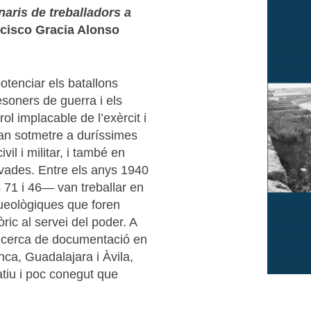
naris de treballadors a
cisco Gracia Alonso
otenciar els batallons
resoners de guerra i els
ol implacable de l’exèrcit i
van sotmetre a duríssimes
il i militar, i també en
ivades. Entre els anys 1940
 71 i 46— van treballar en
ueològiques que foren
òric al servei del poder. A
 recerca de documentació en
ca, Guadalajara i Àvila,
catiu i poc conegut que