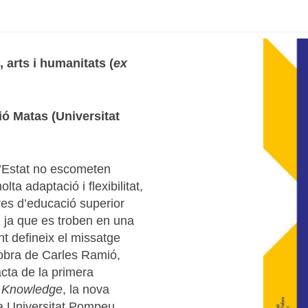
, arts i humanitats (
ex
ó Matas (Universitat
 l’Estat no escometen
a adaptació i flexibilitat,
tres d’educació superior
, ja que es troben en una
nt defineix el missatge
”, obra de Carles Ramió,
acta de la primera
 Knowledge
, la nova
la Universitat Pompeu