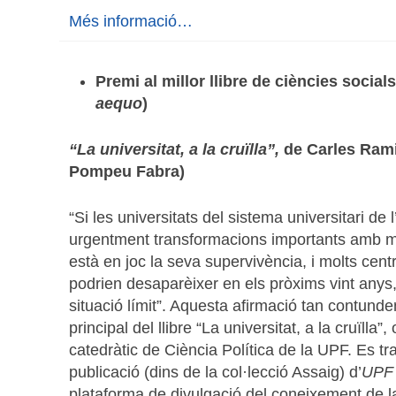
Més informació…
Premi al millor llibre de ciències socials
aequo
)
“La universitat, a la cruïlla”,
de Carles Rami
Pompeu Fabra)
“Si les universitats del sistema universitari de
urgentment transformacions importants amb molt
està en joc la seva supervivència, i molts cen
podrien desaparèixer en els pròxims vint anys
situació límit”. Aquesta afirmació tan contunde
principal del llibre “La universitat, a la cruïlla
catedràtic de Ciència Política de la UPF. Es tr
publicació (dins de la col·lecció Assaig) d’
UPF
plataforma de divulgació del coneixement de 