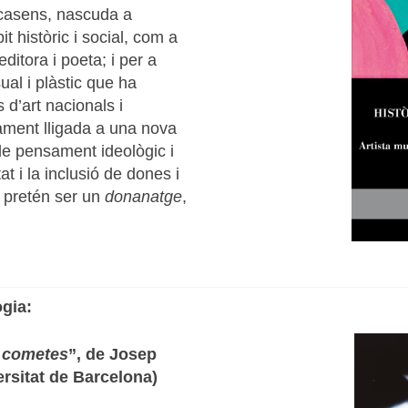
Recasens, nascuda a
 històric i social, com a
editora i poeta; i per a
sual i plàstic que ha
 d’art nacionals i
ecament lligada a una nova
de pensament ideològic i
at i la inclusió de dones i
ó pretén ser un
donanatge
,
ogia:
i cometes
”, de Josep
ersitat de Barcelona)