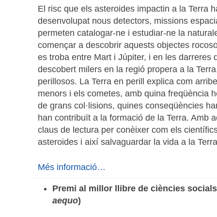
El risc que els asteroides impactin a la Terra h
desenvolupat nous detectors, missions espacia
permeten catalogar-ne i estudiar-ne la natura
començar a descobrir aquests objectes rocosos
es troba entre Mart i Júpiter, i en les darrere
descobert milers en la regió propera a la Terr
perillosos. La Terra en perill explica com arri
menors i els cometes, amb quina freqüència ho
de grans col·lisions, quines conseqüències han 
han contribuït a la formació de la Terra. Amb a
claus de lectura per conèixer com els científic
asteroides i així salvaguardar la vida a la Terra
Més informació…
Premi al millor llibre de ciències socials
aequo
)