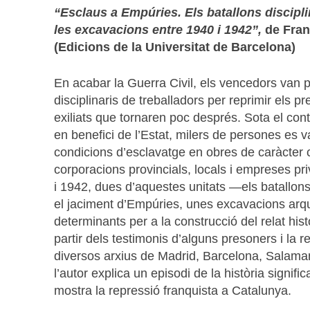
“Esclaus a Empúries. Els batallons discipli
les excavacions entre 1940 i 1942”,
de Fran
(Edicions de la Universitat de Barcelona)
En acabar la Guerra Civil, els vencedors van p
disciplinaris de treballadors per reprimir els p
exiliats que tornaren poc després. Sota el contr
en benefici de l’Estat, milers de persones es 
condicions d’esclavatge en obres de caràcter civ
corporacions provincials, locals i empreses pr
i 1942, dues d’aquestes unitats —els batallons
el jaciment d’Empúries, unes excavacions arq
determinants per a la construcció del relat hist
partir dels testimonis d’alguns presoners i la
diversos arxius de Madrid, Barcelona, Salaman
l’autor explica un episodi de la història signifi
mostra la repressió franquista a Catalunya.