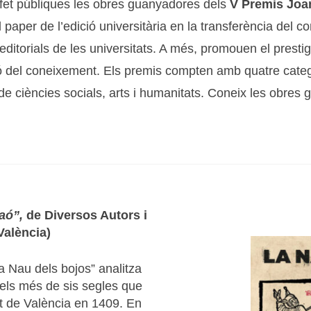
fet públiques les obres guanyadores dels
V Premis Joan
paper de l’edició universitària en la transferència del c
itorials de les universitats. A més, promouen el prestigi 
ió del coneixement. Els premis compten amb quatre categor
ibre de ciències socials, arts i humanitats. Coneix les ob
aó”,
de Diversos Autors i
València)
“La Nau dels bojos” analitza
n els més de sis segles que
utat de València en 1409. En