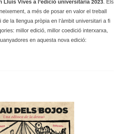
 Lluís Vives a l’edició universitària 2023
. Els
oneixement, a més de posar en valor el treball
de la llengua pròpia en l’àmbit universitari a fi
ies: millor edició, millor coedició interxarxa,
res guanyadores en aquesta nova edició: