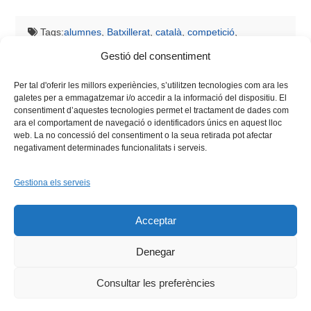
Tags:
alumnes
,
Batxillerat
,
català
,
competició
,
dialèctica
,
Lliga de Debat de Secundària i Batxillerat
,
regió
Gestió del consentiment
Vives
,
Secundària
,
universitat
,
xarxa vives
Per tal d'oferir les millors experiències, s’utilitzen tecnologies com ara les
galetes per a emmagatzemar i/o accedir a la informació del dispositiu. El
consentiment d’aquestes tecnologies permet el tractament de dades com
ara el comportament de navegació o identificadors únics en aquest lloc
web. La no concessió del consentiment o la seua retirada pot afectar
negativament determinades funcionalitats i serveis.
Gestiona els serveis
Facebook
X
Bluesky
Tiktok
LinkedIn
YouTu
Acceptar
Instagram
Flickr
INICI
QUI SOM
PROGRAMES
DESENVOLUPAMENT SOSTENIBLE
TRANSPARÈNCIA
Denegar
MAPA DEL WEB
AVÍS LEGAL
PRIVADESA
CONTACTE
Copyright © 2026 -
Xarxa Vives d'Universitats
Consultar les preferències