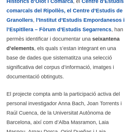
Històrics d’Olot i Comarca
, el
Centre d’Estudis
comarcals del Ripollès, el Centre d’Estudis de
Granollers
,
l’Institut d’Estudis Empordanesos i
l’Espitllera – Fòrum d’Estudis Segarrencs
, han
permès identificar i documentar una
seixantena
d’elements
, els quals s’estan integrant en una
base de dades que sistematitza una selecció
significativa del corpus d’informació, imatges i
documentació obtinguts.
El projecte compta amb la participació activa del
personal investigador Anna Bach, Joan Torrents i
Raúl Cuenca, de la Universitat Autònoma de
Barcelona, així com d’Alba Masramon, Laia
Masnou, Arnau Dorca, Oriol Dueñas i Laia