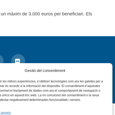
 un màxim de 3.000 euros per beneficiari. Els
Gestió del consentiment
nstagram
Flickr
VÍS LEGAL
PRIVADESA
CONTACTE
rir les millors experiències, s’utilitzen tecnologies com ara les galetes per a
 i/o accedir a la informació del dispositiu. El consentiment d’aquestes
 permet el tractament de dades com ara el comportament de navegació o
rs únics en aquest lloc web. La no concessió del consentiment o la seua
 afectar negativament determinades funcionalitats i serveis.
 serveis