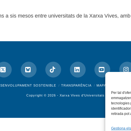
ns a sis mesos entre universitats de la Xarxa Vives, amb
ok
X
Bluesky
Tiktok
LinkedIn
YouTube
I
ESENVOLUPAMENT SOSTENIBLE
TRANSPARÈNCIA
MAPA DEL WEB
A
Per tal d'ofe
Copyright © 2026 -
Xarxa Vives d'Universitats
emmagatzemar
tecnologies
identificado
retirada pot
Gestiona els