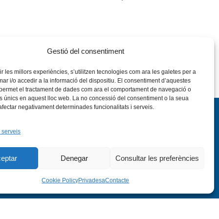
Gestió del consentiment
rir les millors experiències, s’utilitzen tecnologies com ara les galetes per a
 i/o accedir a la informació del dispositiu. El consentiment d’aquestes
 permet el tractament de dades com ara el comportament de navegació o
rs únics en aquest lloc web. La no concessió del consentiment o la seua
 afectar negativament determinades funcionalitats i serveis.
 serveis
eptar
Denegar
Consultar les preferències
nstagram
Flickr
VÍS LEGAL
PRIVADESA
CONTACTE
Cookie Policy
Privadesa
Contacte