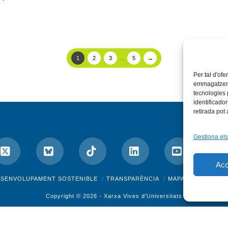
1
2
3
...
5
→
Per tal d'ofe
emmagatzemar
tecnologies
identificado
retirada pot
Gestiona els
Acc
ok
X
Bluesky
Tiktok
LinkedIn
YouTube
I
ESENVOLUPAMENT SOSTENIBLE
TRANSPARÈNCIA
MAPA DEL WEB
A
Copyright © 2026 -
Xarxa Vives d'Universitats