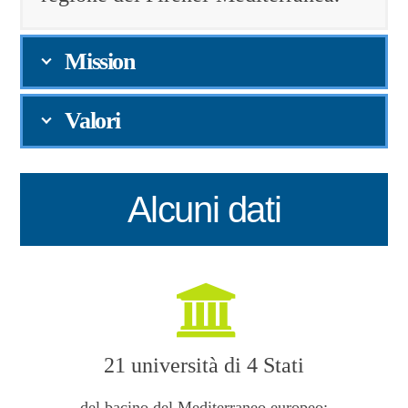
Mission
Valori
Alcuni dati
21 università di 4 Stati
del bacino del Mediterraneo europeo: