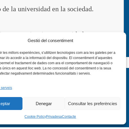
 de la universidad en la sociedad.
icas, organizaciones y entidades.
Gestió del consentiment
rir les millors experiències, s’utilitzen tecnologies com ara les galetes per a
 i/o accedir a la informació del dispositiu. El consentiment d’aquestes
 permet el tractament de dades com ara el comportament de navegació o
rs únics en aquest lloc web. La no concessió del consentiment o la seua
 afectar negativament determinades funcionalitats i serveis.
 serveis
eptar
Denegar
Consultar les preferències
nstagram
Flickr
VÍS LEGAL
PRIVADESA
CONTACTE
Cookie Policy
Privadesa
Contacte