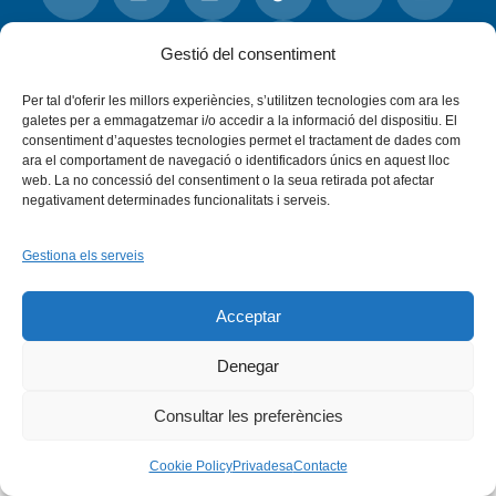
Facebook
X
Bluesky
Tiktok
LinkedIn
YouTu
Gestió del consentiment
Per tal d'oferir les millors experiències, s’utilitzen tecnologies com ara les
Instagram
Flickr
INICI
QUI SOM
PROGRAMES
galetes per a emmagatzemar i/o accedir a la informació del dispositiu. El
DESENVOLUPAMENT SOSTENIBLE
TRANSPARÈNCIA
consentiment d’aquestes tecnologies permet el tractament de dades com
MAPA DEL WEB
AVÍS LEGAL
PRIVADESA
CONTACTE
ara el comportament de navegació o identificadors únics en aquest lloc
Copyright © 2026 -
Xarxa Vives d'Universitats
web. La no concessió del consentiment o la seua retirada pot afectar
negativament determinades funcionalitats i serveis.
Gestiona els serveis
Acceptar
Denegar
Consultar les preferències
Cookie Policy
Privadesa
Contacte