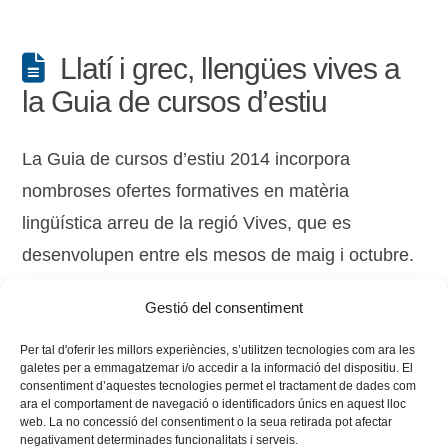
Llatí i grec, llengües vives a
la Guia de cursos d’estiu
La Guia de cursos d’estiu 2014 incorpora
nombroses ofertes formatives en matèria
lingüística arreu de la regió Vives, que es
desenvolupen entre els mesos de maig i octubre.
Tria la teua opció i millora les teues capacitats
Gestió del consentiment
amb més de 600 opcions de formació estiuenca.
Per tal d'oferir les millors experiències, s’utilitzen tecnologies com ara les
galetes per a emmagatzemar i/o accedir a la informació del dispositiu. El
consentiment d’aquestes tecnologies permet el tractament de dades com
ara el comportament de navegació o identificadors únics en aquest lloc
web. La no concessió del consentiment o la seua retirada pot afectar
negativament determinades funcionalitats i serveis.