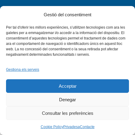
Gestió del consentiment
Per tal d'oferir les millors experiències, s’utilitzen tecnologies com ara les
galetes per a emmagatzemar i/o accedir a la informació del dispositiu. El
consentiment d’aquestes tecnologies permet el tractament de dades com
Facebook
X
Bluesky
Tiktok
LinkedIn
YouTu
ara el comportament de navegació o identificadors únics en aquest lloc
web. La no concessió del consentiment o la seua retirada pot afectar
negativament determinades funcionalitats i serveis.
Instagram
Flickr
INICI
QUI SOM
PROGRAMES
DESENVOLUPAMENT SOSTENIBLE
TRANSPARÈNCIA
MAPA DEL WEB
AVÍS LEGAL
PRIVADESA
CONTACTE
Gestiona els serveis
Copyright © 2026 -
Xarxa Vives d'Universitats
Acceptar
Denegar
Consultar les preferències
Cookie Policy
Privadesa
Contacte