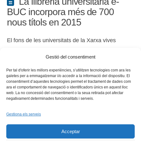
La llibreria universitària e-
BUC incorpora més de 700
nous títols en 2015
El fons de les universitats de la Xarxa vives
compta amb més de 14.200 registres en
Gestió del consentiment
l’actualitat, i creix la presència del format digital.
Per tal d'oferir les millors experiències, s’utilitzen tecnologies com ara les
galetes per a emmagatzemar i/o accedir a la informació del dispositiu. El
consentiment d’aquestes tecnologies permet el tractament de dades com
ara el comportament de navegació o identificadors únics en aquest lloc
web. La no concessió del consentiment o la seua retirada pot afectar
negativament determinades funcionalitats i serveis.
Gestiona els serveis
Facebook
X
Bluesky
Tiktok
LinkedIn
YouTu
Acceptar
Instagram
Flickr
INICI
QUI SOM
PROGRAMES