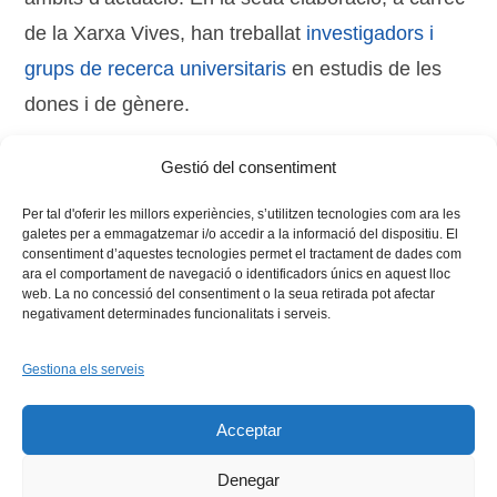
de la Xarxa Vives, han treballat
investigadors i
grups de recerca universitaris
en estudis de les
dones i de gènere.
Gestió del consentiment
Tags:
dones
,
història
,
recerca
Per tal d'oferir les millors experiències, s’utilitzen tecnologies com ara les
galetes per a emmagatzemar i/o accedir a la informació del dispositiu. El
consentiment d’aquestes tecnologies permet el tractament de dades com
ara el comportament de navegació o identificadors únics en aquest lloc
web. La no concessió del consentiment o la seua retirada pot afectar
negativament determinades funcionalitats i serveis.
Gestiona els serveis
Facebook
X
Bluesky
Tiktok
LinkedIn
YouTu
Acceptar
Instagram
Flickr
INICI
QUI SOM
PROGRAMES
DESENVOLUPAMENT SOSTENIBLE
TRANSPARÈNCIA
Denegar
MAPA DEL WEB
AVÍS LEGAL
PRIVADESA
CONTACTE