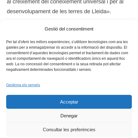
al creixement del coneixement universal i per al
desenvolupament de les terres de Lleida».
Gestió del consentiment
Tags:
compromís cívic
,
història
Per tal d'oferir les millors experiències, s’utilitzen tecnologies com ara les
galetes per a emmagatzemar i/o accedir a la informació del dispositiu. El
consentiment d’aquestes tecnologies permet el tractament de dades com
ara el comportament de navegació o identificadors únics en aquest lloc
web. La no concessió del consentiment o la seua retirada pot afectar
negativament determinades funcionalitats i serveis.
Gestiona els serveis
Facebook
X
Bluesky
Tiktok
LinkedIn
YouTu
Acceptar
Instagram
Flickr
INICI
QUI SOM
PROGRAMES
DESENVOLUPAMENT SOSTENIBLE
TRANSPARÈNCIA
Denegar
MAPA DEL WEB
AVÍS LEGAL
PRIVADESA
CONTACTE
Copyright © 2026 -
Xarxa Vives d'Universitats
Consultar les preferències