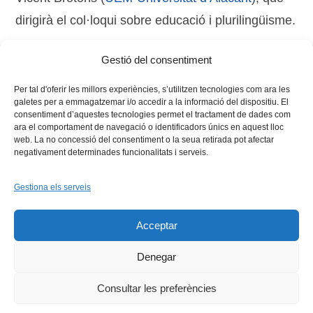
dirigirà el col·loqui sobre educació i plurilingüisme.
Gestió del consentiment
Tags:
Llengua
,
política lingüística
Per tal d'oferir les millors experiències, s’utilitzen tecnologies com ara les
galetes per a emmagatzemar i/o accedir a la informació del dispositiu. El
consentiment d’aquestes tecnologies permet el tractament de dades com
ara el comportament de navegació o identificadors únics en aquest lloc
web. La no concessió del consentiment o la seua retirada pot afectar
negativament determinades funcionalitats i serveis.
Gestiona els serveis
Facebook
X
Bluesky
Tiktok
LinkedIn
YouTu
Acceptar
Instagram
Flickr
INICI
QUI SOM
PROGRAMES
DESENVOLUPAMENT SOSTENIBLE
TRANSPARÈNCIA
Denegar
MAPA DEL WEB
AVÍS LEGAL
PRIVADESA
CONTACTE
Copyright © 2026 -
Xarxa Vives d'Universitats
Consultar les preferències