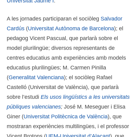
Universitat Jaume I
.
A les jornades participaran el sociòleg
Salvador
Cardús
(
Universitat Autònoma de Barcelona
); el
pedagog Vicent Pascual, que parlarà sobre el
model plurilingüe; diversos representants de
centres educatius amb experiències amb models
educatius plurilingües; M. Carmen Pinilla
(
Generalitat Valenciana
); el sociòleg Rafael
Castelló (Universitat de València), que parlarà
sobre l’estudi
Els usos lingüístics a les universitats
públiques valencianes
;
José M. Meseguer i Elisa
Giner (
Universitat Politècnica de València
), que
mostraran experiències multilingües, i el professor
Vicent Brotons (
UEM-Universitat d’Alacant
), que