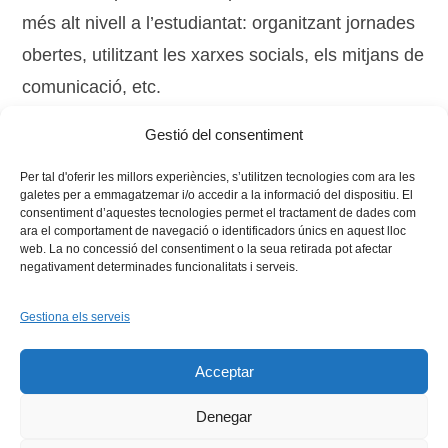
més alt nivell a l’estudiantat: organitzant jornades
obertes, utilitzant les xarxes socials, els mitjans de
comunicació, etc.
Gestió del consentiment
Per tal d'oferir les millors experiències, s’utilitzen tecnologies com ara les
galetes per a emmagatzemar i/o accedir a la informació del dispositiu. El
consentiment d’aquestes tecnologies permet el tractament de dades com
ara el comportament de navegació o identificadors únics en aquest lloc
web. La no concessió del consentiment o la seua retirada pot afectar
negativament determinades funcionalitats i serveis.
Gestiona els serveis
Facebook
X
Bluesky
Tiktok
LinkedIn
YouTu
Acceptar
Instagram
Flickr
INICI
QUI SOM
PROGRAMES
DESENVOLUPAMENT SOSTENIBLE
TRANSPARÈNCIA
Denegar
MAPA DEL WEB
AVÍS LEGAL
PRIVADESA
CONTACTE