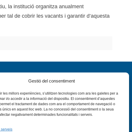
iu, la institució organitza anualment
er tal de cobrir les vacants i garantir d’aquesta
Gestió del consentiment
rir les millors experiències, s’utilitzen tecnologies com ara les galetes per a
 i/o accedir a la informació del dispositiu. El consentiment d’aquestes
 permet el tractament de dades com ara el comportament de navegació o
nstagram
Flickr
VÍS LEGAL
PRIVADESA
CONTACTE
rs únics en aquest lloc web. La no concessió del consentiment o la seua
 afectar negativament determinades funcionalitats i serveis.
 serveis