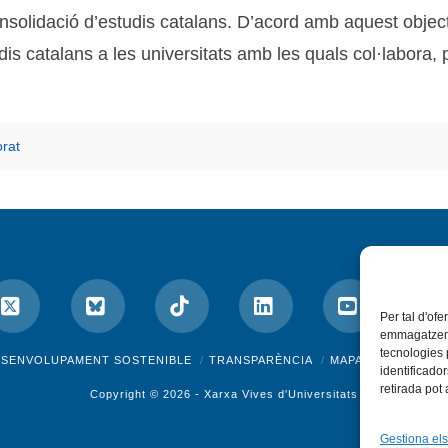
nsolidació d’estudis catalans. D’acord amb aquest object
s catalans a les universitats amb les quals col·labora, p
orat
Per tal d'ofe
emmagatzemar
tecnologies
ok
X
Bluesky
Tiktok
LinkedIn
YouTube
I
ESENVOLUPAMENT SOSTENIBLE
TRANSPARÈNCIA
MAPA DEL WEB
A
identificado
retirada pot
Copyright © 2026 -
Xarxa Vives d'Universitats
Gestiona els