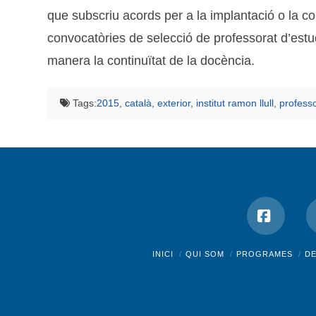
que subscriu acords per a la implantació o la co
convocatòries de selecció de professorat d’estudi
manera la continuïtat de la docència.
Tags:
2015
,
català
,
exterior
,
institut ramon llull
,
profess
Facebo
INICI
QUI SOM
PROGRAMES
D