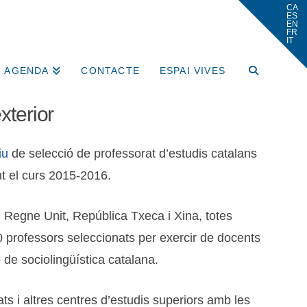
AGENDA
CONTACTE
ESPAI VIVES
xterior
iu
de selecció de professorat d’estudis catalans
ant el curs 2015-2016.
c, Regne Unit, República Txeca i Xina, totes
100 professors seleccionats per exercir de docents
o de sociolingüística catalana.
tats i altres centres d’estudis superiors amb les