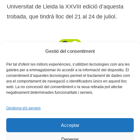
Universitat de Lleida la XXVIII edició d’aquesta
trobada, que tindrà lloc del 21 al 24 de juliol.
1
2
Gestió del consentiment
Per tal d'oferir les millors experiències, s’utilitzen tecnologies com ara les
galetes per a emmagatzemar i/o accedir a la informació del dispositiu. El
consentiment d’aquestes tecnologies permet el tractament de dades com
ara el comportament de navegació o identificadors únics en aquest lloc
web. La no concessió del consentiment o la seua retirada pot afectar
negativament determinades funcionalitats i serveis.
Gestiona els serveis
Facebook
X
Bluesky
Tiktok
LinkedIn
YouTu
Acceptar
Instagram
Flickr
INICI
QUI SOM
PROGRAMES
DESENVOLUPAMENT SOSTENIBLE
TRANSPARÈNCIA
Denegar