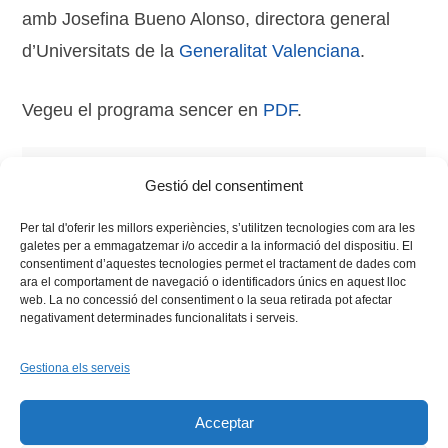
amb Josefina Bueno Alonso, directora general
d’Universitats de la
Generalitat Valenciana
.
Vegeu el programa sencer en
PDF
.
Tags:
assetjament
,
Fòrum Vives
,
gènere
,
sexe
,
sexual
,
Gestió del consentiment
violència
Per tal d'oferir les millors experiències, s’utilitzen tecnologies com ara les
galetes per a emmagatzemar i/o accedir a la informació del dispositiu. El
consentiment d’aquestes tecnologies permet el tractament de dades com
ara el comportament de navegació o identificadors únics en aquest lloc
web. La no concessió del consentiment o la seua retirada pot afectar
negativament determinades funcionalitats i serveis.
Gestiona els serveis
Facebook
X
Bluesky
Tiktok
LinkedIn
YouTu
Acceptar
Instagram
Flickr
INICI
QUI SOM
PROGRAMES