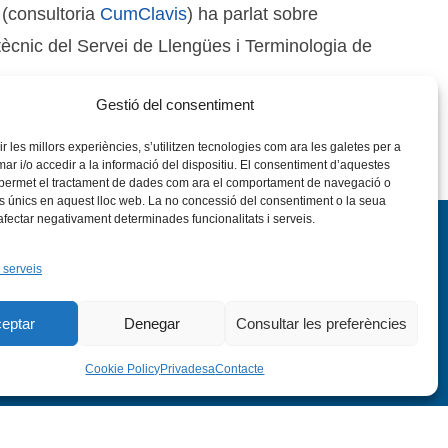
 (consultoria
CumClavis
) ha parlat sobre
tècnic del Servei de Llengües i Terminologia de
Gestió del consentiment
rir les millors experiències, s’utilitzen tecnologies com ara les galetes per a
 i/o accedir a la informació del dispositiu. El consentiment d’aquestes
 permet el tractament de dades com ara el comportament de navegació o
rs únics en aquest lloc web. La no concessió del consentiment o la seua
 afectar negativament determinades funcionalitats i serveis.
 serveis
eptar
Denegar
Consultar les preferències
nstagram
Flickr
VÍS LEGAL
PRIVADESA
CONTACTE
Cookie Policy
Privadesa
Contacte