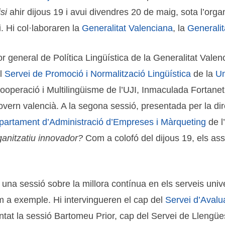
isi
ahir dijous 19 i avui divendres 20 de maig, sota l’orga
. Hi col·laboraren la
Generalitat Valenciana
, la
Generalit
ctor general de Política Lingüística de la Generalitat Vale
el
Servei de Promoció i Normalització Lingüística
de la
Un
, Cooperació i Multilingüisme de l’UJI, Inmaculada Fortan
govern valencià. A la segona sessió, presentada per la di
partament d’Administració d’Empreses i Màrqueting
de l
rganitzatiu innovador?
Com a colofó del dijous 19, els ass
na sessió sobre la millora contínua en els serveis unive
 a exemple. Hi intervingueren el cap del
Servei d’Avalua
tat la sessió Bartomeu Prior, cap del Servei de Llengües