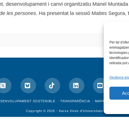
ent, desenvolupament i canvi organitzatiu Manel Muntada
 de les persones
. Ha presentat la sessió Maties Segura, 
Per tal d'ofe
emmagatzemar
tecnologies
identificado
retirada pot
Gestiona els
Acc
ok
X
Bluesky
Tiktok
LinkedIn
YouTube
I
ESENVOLUPAMENT SOSTENIBLE
TRANSPARÈNCIA
MAPA DEL WEB
A
Copyright © 2026 -
Xarxa Vives d'Universitats