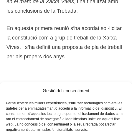
en el marc de la Xarxa Vives
, i ha finalitzat amb
les conclusions de la Trobada.
En aquesta primera reunió s’ha acordat sol·licitar
la constitució com a grup de treball de la Xarxa
Vives, i s’ha definit una proposta de pla de treball
per als propers dos anys.
Gestió del consentiment
Tags:
aules sènior
,
Fòrum Vives
,
gent gran
Per tal d'oferir les millors experiències, s’utilitzen tecnologies com ara les
galetes per a emmagatzemar i/o accedir a la informació del dispositiu. El
consentiment d’aquestes tecnologies permet el tractament de dades com
ara el comportament de navegació o identificadors únics en aquest lloc
web. La no concessió del consentiment o la seua retirada pot afectar
negativament determinades funcionalitats i serveis.