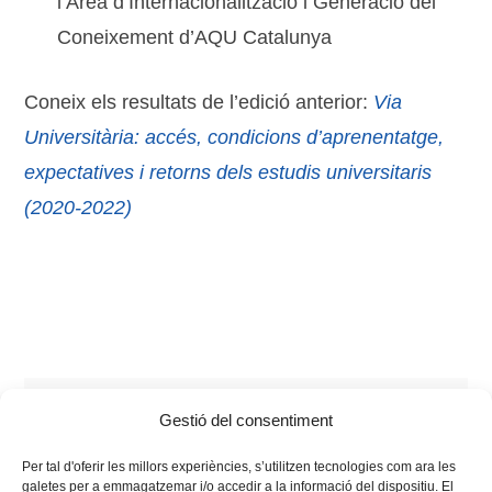
l’Àrea d’Internacionalització i Generació del
Coneixement d’AQU Catalunya
Coneix els resultats de l’edició anterior:
Via
Universitària: accés, condicions d’aprenentatge,
expectatives i retorns dels estudis universitaris
(2020-2022)
Tags:
Estudiants
,
estudis
,
informes
,
Via Universitària
,
Gestió del consentiment
xarxa vives
Per tal d'oferir les millors experiències, s’utilitzen tecnologies com ara les
galetes per a emmagatzemar i/o accedir a la informació del dispositiu. El