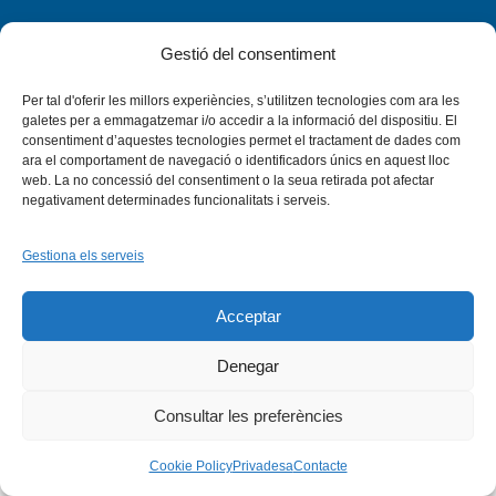
Gestió del consentiment
Per tal d'oferir les millors experiències, s’utilitzen tecnologies com ara les
Facebook
X
Bluesky
Tiktok
LinkedIn
YouTu
galetes per a emmagatzemar i/o accedir a la informació del dispositiu. El
consentiment d’aquestes tecnologies permet el tractament de dades com
ara el comportament de navegació o identificadors únics en aquest lloc
Instagram
Flickr
web. La no concessió del consentiment o la seua retirada pot afectar
INICI
QUI SOM
PROGRAMES
DESENVOLUPAMENT SOSTENIBLE
TRANSPARÈNCIA
negativament determinades funcionalitats i serveis.
MAPA DEL WEB
AVÍS LEGAL
PRIVADESA
CONTACTE
Copyright © 2026 -
Xarxa Vives d'Universitats
Gestiona els serveis
Acceptar
Denegar
Consultar les preferències
Cookie Policy
Privadesa
Contacte