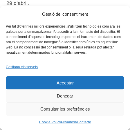
29 d’abril.
Gestió del consentiment
Per tal d'oferir les millors experiències, s’utilitzen tecnologies com ara les
galetes per a emmagatzemar i/o accedir a la informació del dispositiu. El
consentiment d’aquestes tecnologies permet el tractament de dades com
ara el comportament de navegació o identificadors únics en aquest lloc
web. La no concessió del consentiment o la seua retirada pot afectar
negativament determinades funcionalitats i serveis.
Facebook
X
Bluesky
Tiktok
LinkedIn
YouTu
Gestiona els serveis
Instagram
Flickr
INICI
QUI SOM
PROGRAMES
DESENVOLUPAMENT SOSTENIBLE
TRANSPARÈNCIA
Acceptar
MAPA DEL WEB
AVÍS LEGAL
PRIVADESA
CONTACTE
Copyright © 2026 -
Xarxa Vives d'Universitats
Denegar
Consultar les preferències
Cookie Policy
Privadesa
Contacte