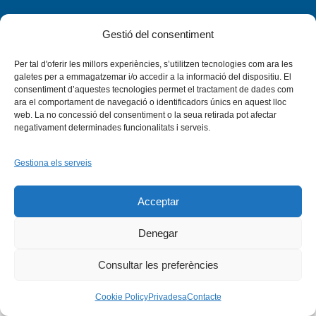
Gestió del consentiment
Per tal d'oferir les millors experiències, s’utilitzen tecnologies com ara les
Facebook
X
Bluesky
Tiktok
LinkedIn
YouTu
galetes per a emmagatzemar i/o accedir a la informació del dispositiu. El
consentiment d’aquestes tecnologies permet el tractament de dades com
ara el comportament de navegació o identificadors únics en aquest lloc
Instagram
Flickr
web. La no concessió del consentiment o la seua retirada pot afectar
INICI
QUI SOM
PROGRAMES
DESENVOLUPAMENT SOSTENIBLE
TRANSPARÈNCIA
negativament determinades funcionalitats i serveis.
MAPA DEL WEB
AVÍS LEGAL
PRIVADESA
CONTACTE
Copyright © 2026 -
Xarxa Vives d'Universitats
Gestiona els serveis
Acceptar
Denegar
Consultar les preferències
Cookie Policy
Privadesa
Contacte