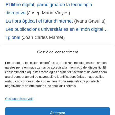
El llibre digital, paradigma de la tecnologia
disruptiva
(Josep Maria Vinyes)
La fibra òptica i el futur d’Internet
(Ivana Gasulla)
Les publicacions universitàries en el món digital…
i global
(Joan Carles Marset)
Gestió del consentiment
Tags:
cooperació
,
internacional
Per tal d'oferir les millors experiències, s’utilitzen tecnologies com ara les
galetes per a emmagatzemar i/o accedir a la informació del dispositiu. El
consentiment d’aquestes tecnologies permet el tractament de dades com
ara el comportament de navegació o identificadors únics en aquest lloc
web. La no concessió del consentiment o la seua retirada pot afectar
negativament determinades funcionalitats i serveis.
Gestiona els serveis
Facebook
X
Bluesky
Tiktok
LinkedIn
YouTu
Acceptar