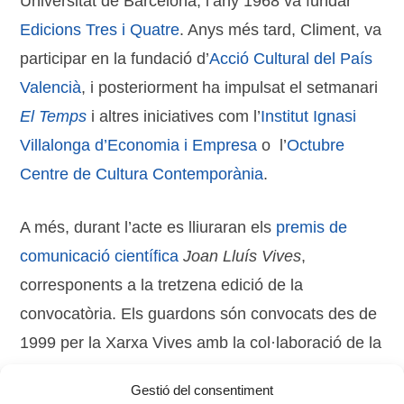
Universitat de Barcelona, l’any 1968 va fundar
Edicions Tres i Quatre
. Anys més tard, Climent, va
participar en la fundació d’
Acció Cultural del País
Valencià
, i posteriorment ha impulsat el setmanari
El Temps
i altres iniciatives com l’
Institut Ignasi
Villalonga d’Economia i Empresa
o l’
Octubre
Centre de Cultura Contemporània
.
A més, durant l’acte es lliuraran els
premis de
comunicació científica
Joan Lluís Vives
,
corresponents a la tretzena edició de la
convocatòria. Els guardons són convocats des de
1999 per la Xarxa Vives amb la col·laboració de la
Càtedra de Divulgació de la Ciència
de la
Gestió del consentiment
Universitat de València
.