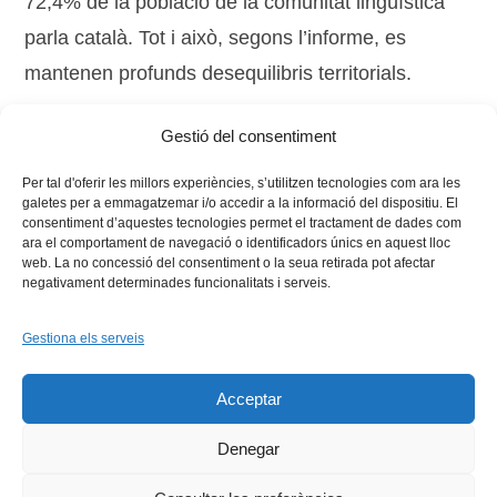
72,4% de la població de la comunitat lingüística
parla català. Tot i això, segons l’informe, es
mantenen profunds desequilibris territorials.
Gestió del consentiment
Tags:
Llengua
,
pla de política lingüística
,
regió Vives
Per tal d'oferir les millors experiències, s’utilitzen tecnologies com ara les
galetes per a emmagatzemar i/o accedir a la informació del dispositiu. El
consentiment d’aquestes tecnologies permet el tractament de dades com
ara el comportament de navegació o identificadors únics en aquest lloc
web. La no concessió del consentiment o la seua retirada pot afectar
negativament determinades funcionalitats i serveis.
Gestiona els serveis
Facebook
X
Bluesky
Tiktok
LinkedIn
YouTu
Acceptar
Instagram
Flickr
INICI
QUI SOM
PROGRAMES
DESENVOLUPAMENT SOSTENIBLE
TRANSPARÈNCIA
Denegar
MAPA DEL WEB
AVÍS LEGAL
PRIVADESA
CONTACTE
Copyright © 2026 -
Xarxa Vives d'Universitats