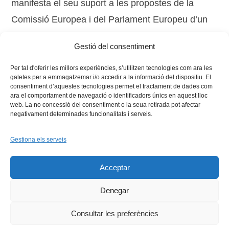
manifesta el seu suport a les propostes de la
Comissió Europea i del Parlament Europeu d’un
pressupost augmentat per a l’«Horitzó 2020» i per
Gestió del consentiment
al nou programa «Erasmus per tothom».
Per tal d'oferir les millors experiències, s’utilitzen tecnologies com ara les
galetes per a emmagatzemar i/o accedir a la informació del dispositiu. El
consentiment d’aquestes tecnologies permet el tractament de dades com
ara el comportament de navegació o identificadors únics en aquest lloc
web. La no concessió del consentiment o la seua retirada pot afectar
negativament determinades funcionalitats i serveis.
Gestiona els serveis
Facebook
X
Bluesky
Tiktok
LinkedIn
YouTu
Acceptar
Instagram
Flickr
INICI
QUI SOM
PROGRAMES
DESENVOLUPAMENT SOSTENIBLE
TRANSPARÈNCIA
Denegar
MAPA DEL WEB
AVÍS LEGAL
PRIVADESA
CONTACTE
Copyright © 2026 -
Xarxa Vives d'Universitats
Consultar les preferències