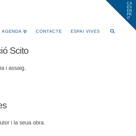
AGENDA
CONTACTE
ESPAI VIVES
ió Scito
a i assaig.
es
utor i la seua obra.