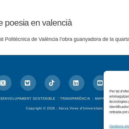
e poesia en valencià
at Politècnica de València l’obra guanyadora de la quarta
Per tal d'ofe
emmagatzemar
ok
X
Bluesky
Tiktok
LinkedIn
YouTube
I
ESENVOLUPAMENT SOSTENIBLE
TRANSPARÈNCIA
MAPA DEL WEB
A
tecnologies
identificado
Copyright © 2026 -
Xarxa Vives d'Universitats
retirada pot
Gestiona els