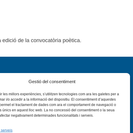
 edició de la convocatòria poètica.
Gestió del consentiment
rir les millors experiències, s’utilitzen tecnologies com ara les galetes per a
 i/o accedir a la informació del dispositiu. El consentiment d’aquestes
nstagram
Flickr
VÍS LEGAL
PRIVADESA
CONTACTE
 permet el tractament de dades com ara el comportament de navegació o
rs únics en aquest lloc web. La no concessió del consentiment o la seua
 afectar negativament determinades funcionalitats i serveis.
 serveis