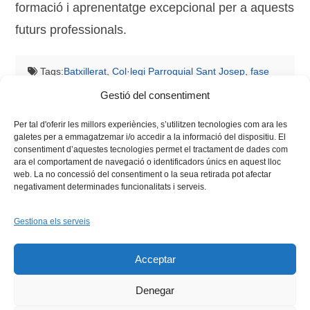
formació i aprenentatge excepcional per a aquests
futurs professionals.
Tags:
Batxillerat
,
Col·legi Parroquial Sant Josep
,
fase
local
,
IES Sivera Font
,
lliga de debats
,
Secundària
,
Gestió del consentiment
Universitat de València
,
universitat politècnica de valència
Per tal d'oferir les millors experiències, s’utilitzen tecnologies com ara les
galetes per a emmagatzemar i/o accedir a la informació del dispositiu. El
consentiment d’aquestes tecnologies permet el tractament de dades com
ara el comportament de navegació o identificadors únics en aquest lloc
web. La no concessió del consentiment o la seua retirada pot afectar
negativament determinades funcionalitats i serveis.
Gestiona els serveis
Facebook
X
Bluesky
Tiktok
LinkedIn
YouTu
Acceptar
Instagram
Flickr
INICI
QUI SOM
PROGRAMES
DESENVOLUPAMENT SOSTENIBLE
TRANSPARÈNCIA
Denegar
MAPA DEL WEB
AVÍS LEGAL
PRIVADESA
CONTACTE