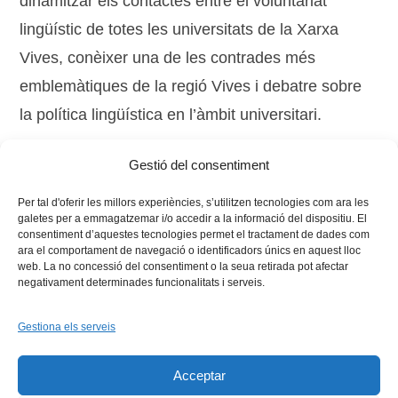
dinamitzar els contactes entre el voluntariat
lingüístic de totes les universitats de la Xarxa
Vives, conèixer una de les contrades més
emblemàtiques de la regió Vives i debatre sobre
la política lingüística en l’àmbit universitari.
Gestió del consentiment
Tags:
estudiantat
,
Llengua
,
voluntariat
Per tal d'oferir les millors experiències, s’utilitzen tecnologies com ara les
galetes per a emmagatzemar i/o accedir a la informació del dispositiu. El
consentiment d’aquestes tecnologies permet el tractament de dades com
ara el comportament de navegació o identificadors únics en aquest lloc
web. La no concessió del consentiment o la seua retirada pot afectar
negativament determinades funcionalitats i serveis.
Gestiona els serveis
Facebook
X
Bluesky
Tiktok
LinkedIn
YouTu
Acceptar
Instagram
Flickr
INICI
QUI SOM
PROGRAMES