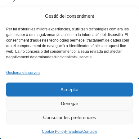
Gestió del consentiment
Tags:
cooperació
Per tal d'oferir les millors experiències, s’utilitzen tecnologies com ara les
galetes per a emmagatzemar i/o accedir a la informació del dispositiu. El
consentiment d’aquestes tecnologies permet el tractament de dades com
ara el comportament de navegació o identificadors únics en aquest lloc
web. La no concessió del consentiment o la seua retirada pot afectar
negativament determinades funcionalitats i serveis.
Gestiona els serveis
Facebook
X
Bluesky
Tiktok
LinkedIn
YouTu
Acceptar
Instagram
Flickr
INICI
QUI SOM
PROGRAMES
DESENVOLUPAMENT SOSTENIBLE
TRANSPARÈNCIA
Denegar
MAPA DEL WEB
AVÍS LEGAL
PRIVADESA
CONTACTE
Copyright © 2026 -
Xarxa Vives d'Universitats
Consultar les preferències
Cookie Policy
Privadesa
Contacte