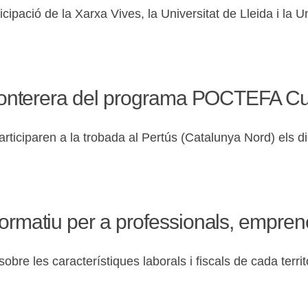
ipació de la Xarxa Vives, la Universitat de Lleida i la U
sfronterera del programa POCTEFA Cu
rticiparen a la trobada al Pertús (Catalunya Nord) els d
formatiu per a professionals, empre
obre les característiques laborals i fiscals de cada territo