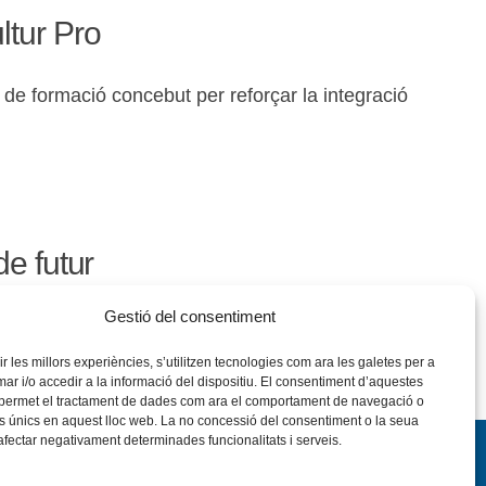
ltur Pro
e formació concebut per reforçar la integració
de futur
Gestió del consentiment
ts del programa Cultur Pro, va fer palesa la
rir les millors experiències, s’utilitzen tecnologies com ara les galetes per a
 i/o accedir a la informació del dispositiu. El consentiment d’aquestes
 permet el tractament de dades com ara el comportament de navegació o
rs únics en aquest lloc web. La no concessió del consentiment o la seua
 afectar negativament determinades funcionalitats i serveis.