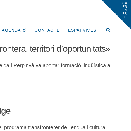
AGENDA
CONTACTE
ESPAI VIVES
tera, territori d’oportunitats»
ida i Perpinyà va aportar formació lingüística a
tge
el programa transfronterer de llengua i cultura