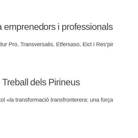
 a emprenedors i professionals
r Pro, Transversalis, Etfersaso, Eict i Res’pir
 Treball dels Pirineus
tol «la transformació transfronterera: una força