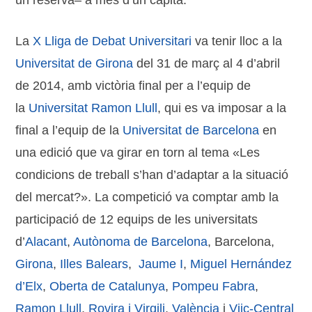
un reserva– a més d’un capità.
La
X Lliga de Debat Universitari
va tenir lloc a la
Universitat de Girona
del 31 de març al 4 d’abril
de 2014, amb victòria final per a l’equip de
la
Universitat Ramon Llull
, qui es va imposar a la
final a l’equip de la
Universitat de Barcelona
en
una edició que va girar en torn al tema «Les
condicions de treball s’han d’adaptar a la situació
del mercat?». La competició va comptar amb la
participació de 12 equips de les universitats
d’
Alacant
,
Autònoma de Barcelona
, Barcelona,
Girona
,
Illes Balears
,
Jaume I
,
Miguel Hernández
d’Elx
,
Oberta de Catalunya
,
Pompeu Fabra
,
Ramon Llull
,
Rovira i Virgili
,
València
i
Viic-Central