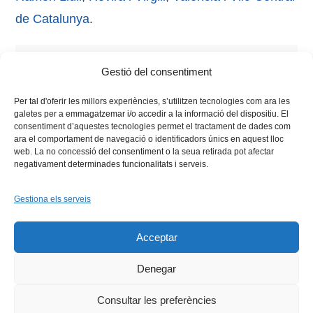
de Catalunya
.
Tags:
competició
,
dialèctica
,
estudiantat
,
Estudiants
,
Gestió del consentiment
Lliga de Debat
,
oratòria
Per tal d'oferir les millors experiències, s’utilitzen tecnologies com ara les
galetes per a emmagatzemar i/o accedir a la informació del dispositiu. El
consentiment d’aquestes tecnologies permet el tractament de dades com
ara el comportament de navegació o identificadors únics en aquest lloc
web. La no concessió del consentiment o la seua retirada pot afectar
negativament determinades funcionalitats i serveis.
Gestiona els serveis
Facebook
X
Bluesky
Tiktok
LinkedIn
YouTu
Acceptar
Instagram
Flickr
INICI
QUI SOM
PROGRAMES
DESENVOLUPAMENT SOSTENIBLE
TRANSPARÈNCIA
Denegar
MAPA DEL WEB
AVÍS LEGAL
PRIVADESA
CONTACTE
Copyright © 2026 -
Xarxa Vives d'Universitats
Consultar les preferències